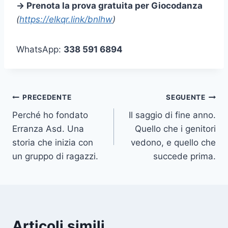
→ Prenota la prova gratuita per Giocodanza
(
https://elkqr.link/bnlhw
)
WhatsApp:
338 591 6894
Navigazione
PRECEDENTE
SEGUENTE
Perché ho fondato
Il saggio di fine anno.
articoli
Erranza Asd. Una
Quello che i genitori
storia che inizia con
vedono, e quello che
un gruppo di ragazzi.
succede prima.
Articoli simili